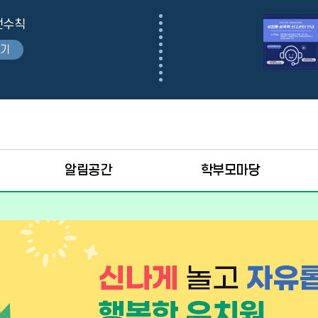
전수칙
보기
알림공간
학부모마당