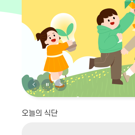
비
비
비
주
주
주
얼
얼
얼
오늘의 식단
이
정
다
전
지
음