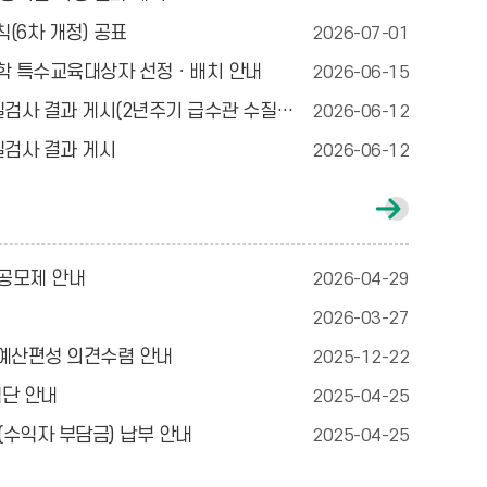
게
시
6차 개정) 공표
2026-07-01
글
더
입학 특수교육대상자 선정ㆍ배치 안내
2026-06-15
보
기
 결과 게시(2년주기 급수관 수질검사 결과 포함)
2026-06-12
질검사 결과 게시
2026-06-12
가
정
통
신
원장공모제 안내
2026-04-29
문
게
2026-03-27
시
글
 예산편성 의견수렴 안내
2025-12-22
더
보
식단 안내
2025-04-25
기
(수익자 부담금) 납부 안내
2025-04-25