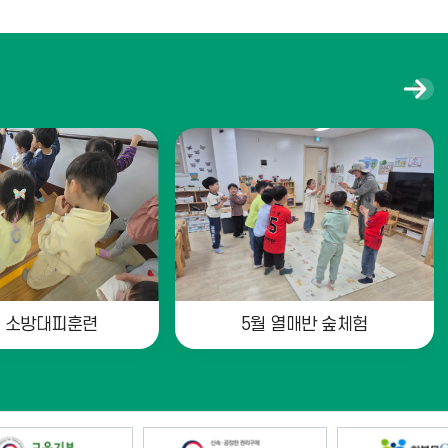
갤
러
리
더
보
기
기 소방대피훈련
5월 열매반 숲체험