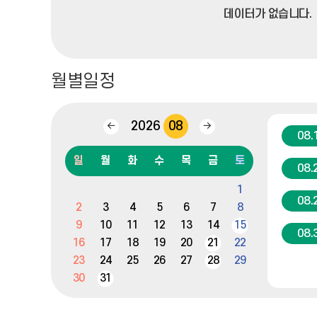
데이터가 없습니다.
월별일정
2026
08
이
다
08.
전
음
달
달
일
월
화
수
목
금
토
08.
캘
1
린
08.
2
3
4
5
6
7
8
더
:
9
10
11
12
13
14
15
08.
월,
16
17
18
19
20
21
22
화,
23
24
25
26
27
28
29
수,
목,
30
31
금,
토,