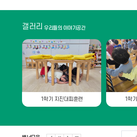
일
갤러리
우리들의 이야기공간
1학기 지진대피훈련
1학